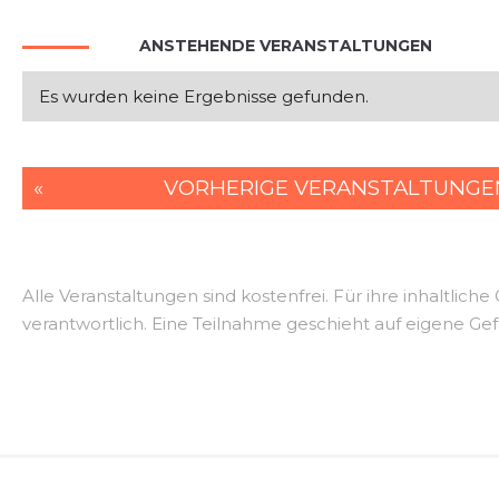
N
T
A
S
L
U
ANSTEHENDE VERANSTALTUNGEN
U
T
C
N
U
H
Es wurden keine Ergebnisse gefunden.
N
G
E
G
A
E
N
«
VORHERIGE VERANSTALTUNGE
N
S
I
S
C
U
H
T
Alle Veranstaltungen sind kostenfrei. Für ihre inhaltliche
C
E
verantwortlich. Eine Teilnahme geschieht auf eigene Gef
H
N
-
E
N
A
U
V
N
I
G
D