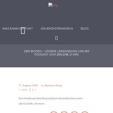
WAS KANN ICH TUN?
GRUENSYSTEM.KOELN
BLOG
DER BODEN – UNSERE LEBENSBASIS | EIN BR
PODCAST VOM 28.6.2018, 21 MIN.
17. August 2018
by
Barbara Burg
2324
1
Ein Podcast des Bayrischen Rundfunks vom
28.6.2018, 21 min.