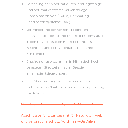
Förderung der Mobilität durch leistungsfähige
und optimal vernetzte Verkehrswege
(Kombination von ÖPNV, CarSharing,
Fahrradmietsysteme usw.).
Verminderung der verkehrsbedingten
Luftschadstoffbelastung (Stickoxide, Feinstaub)
in den hitzebelasteten Bereichen mittels
Beschränkung der Durchfahrt für starke
Emittenten.
Entsiegelungsprogramm in klimatisch hoch
belasteten Stadtteilen, zum Beispiel
Innenhofentsiegelungen.
Eine Verschattung von Fassaden durch
technische Maßnahmen und durch Begrünung
mit Pfanzen.
Das Projekt Klimawandelgerechte Metropole Köln
Abschlussbericht, Landesamt für Natur-, Umwelt
und Verbraucherschutz Nordrhein-Westfalen