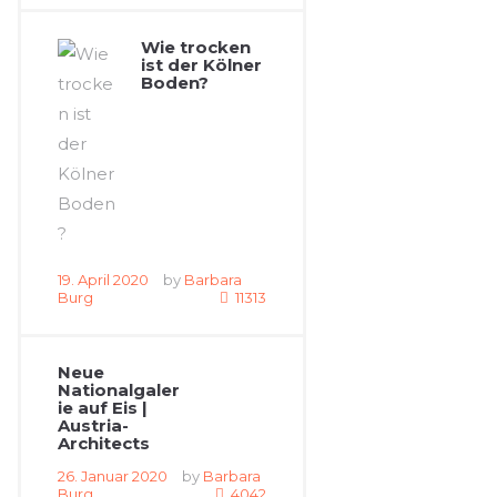
Wie trocken
ist der Kölner
Boden?
19. April 2020
by
Barbara
Burg
11313
Neue
Nationalgaler
ie auf Eis |
Austria-
Architects
26. Januar 2020
by
Barbara
Burg
4042