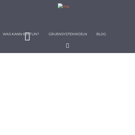
WAS KANN ICH TUN?
GRUENSYSTEM.KOELN
BLOG
STADT DER ZUKUNFT
2. Juni 2018
7539
7
Wem ist bewusst, dass die Kölner
Grüngürtel mit ihren Radialen für viele
Städtebau-Projekte in China als Vorbild
dienen und die neue Hauptstadt...