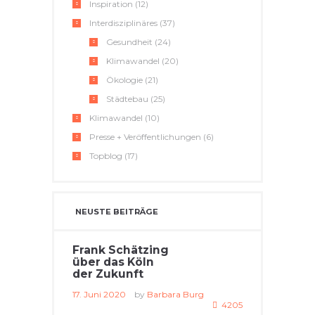
Inspiration
(12)
Interdisziplinäres
(37)
Gesundheit
(24)
Klimawandel
(20)
Ökologie
(21)
Städtebau
(25)
Klimawandel
(10)
Presse + Veröffentlichungen
(6)
Topblog
(17)
NEUSTE BEITRÄGE
Frank Schätzing
über das Köln
der Zukunft
17. Juni 2020
by
Barbara Burg
4205